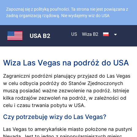
Zapoznaj się z polityką poufności. Ta strona nie jest powiązana z
żadną organizacją rządową. Nie wydajemy wiz do USA
US
Wiza B2
USA B2
Wiza Las Vegas na podróż do USA
Zagraniczni podróżni planujący przyjazd do Las Vegas
w celu odbycia podróży do Stanów Zjednoczonych
muszą posiadać ważne zezwolenie na podróż. Istnieje
kilka rodzajów zezwoleń na podróż, w zależności od
celu i czasu trwania pobytu w USA.
Czy potrzebuję wizy do Las Vegas?
Las Vegas to amerykańskie miasto położone na pustyni
Nevada. Jest to jedno z najpopularniejszych miejsc