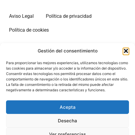
Aviso Legal
Política de privacidad
Política de cookies
Sitio web de información sobre estancias largas en
Gestión del consentimiento
Estados Unidos. Nuestro sitio está en varios idiomas.
Somos un portal de información independiente de
Para proporcionar las mejores experiencias, utilizamos tecnologías como
cualquier administración. El único propósito de nuestro
las cookies para almacenar y/o acceder a la información del dispositivo.
Consentir estas tecnologías nos permitirá procesar datos como el
sitio web es proporcionar información a los viajeros a
comportamiento de navegación o los identificadores únicos en este sitio.
Estados Unidos. No ofrecemos ningún servicio de pago
La falta de consentimiento o la retirada del mismo puede afectar
y no recopilamos datos personales de los visitantes del
negativamente a determinadas características y funciones.
sitio.
Acepta
Nuestro sitio contiene enlaces de hipertexto salientes a
otros sitios web. No tenemos ningún vínculo con estos
Desecha
sitios. No somos responsables de sus políticas de
privacidad o prácticas comerciales. Puede consultar
Ver preferencias