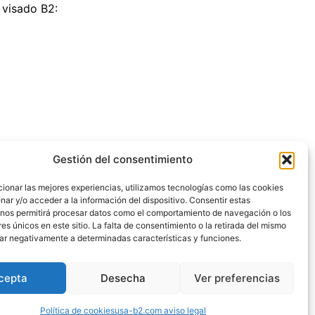
 visado B2:
Gestión del consentimiento
cionar las mejores experiencias, utilizamos tecnologías como las cookies
ar y/o acceder a la información del dispositivo. Consentir estas
 nos permitirá procesar datos como el comportamiento de navegación o los
res únicos en este sitio. La falta de consentimiento o la retirada del mismo
s. Somos un portal de información
ar negativamente a determinadas características y funciones.
rmación a los viajeros a Estados Unidos. No
cepta
Desecha
Ver preferencias
n estos sitios. No somos responsables de sus
tener más información.
Política de cookies
usa-b2.com aviso legal