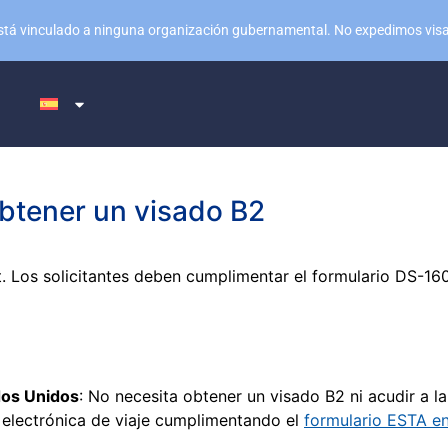
no está vinculado a ninguna organización gubernamental. No expedimos vi
obtener un visado B2
t. Los solicitantes deben cumplimentar el formulario DS-160
ados Unidos
: No necesita obtener un visado B2 ni acudir a 
n electrónica de viaje cumplimentando el
formulario ESTA en