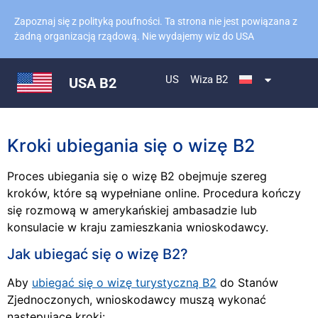
Zapoznaj się z polityką poufności. Ta strona nie jest powiązana z
żadną organizacją rządową. Nie wydajemy wiz do USA
US
Wiza B2
USA B2
Kroki ubiegania się o wizę B2
Proces ubiegania się o wizę B2 obejmuje szereg
kroków, które są wypełniane online. Procedura kończy
się rozmową w amerykańskiej ambasadzie lub
konsulacie w kraju zamieszkania wnioskodawcy.
Jak ubiegać się o wizę B2?
Aby
ubiegać się o wizę turystyczną B2
do Stanów
Zjednoczonych, wnioskodawcy muszą wykonać
następujące kroki: