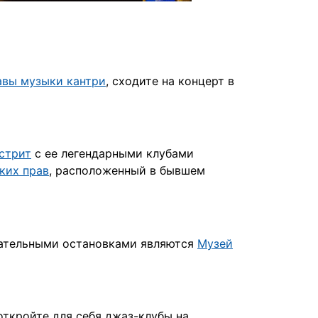
авы музыки кантри
, сходите на концерт в
стрит
с ее легендарными клубами
ких прав
, расположенный в бывшем
зательными остановками являются
Музей
 откройте для себя джаз-клубы на