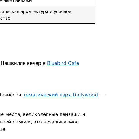
очные пейзажи
ическая архитектура и уличное
сство
В Нэшвилле вечер в
Bluebird Cafe
 Теннесси
тематический парк Dollywood
—
ие места, великолепные пейзажи и
всей семьей, это незабываемое
це.