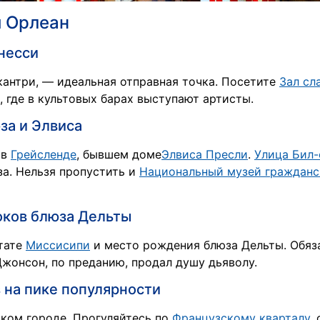
 Орлеан
ннесси
антри, — идеальная отправная точка. Посетите
Зал сл
, где в культовых барах выступают артисты.
за и Элвиса
 в
Грейсленде
, бывшем доме
Элвиса Пресли
.
Улица Бил-
а. Нельзя пропустить и
Национальный музей гражданс
токов блюза Дельты
тате
Миссисипи
и место рождения блюза Дельты. Обя
 Джонсон, по преданию, продал душу дьяволу.
з на пике популярности
рком городе. Прогуляйтесь по
Французскому кварталу
,