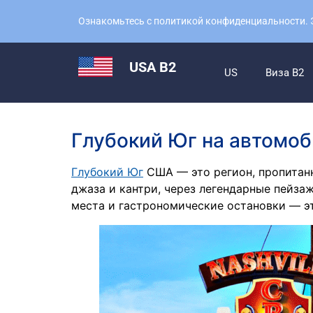
Ознакомьтесь с политикой конфиденциальности. Э
USA B2
US
Виза B2
Глубокий Юг на автомоб
Глубокий Юг
США — это регион, пропитанн
джаза и кантри, через легендарные пейзаж
места и гастрономические остановки — э