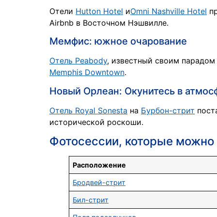
Отели
Hutton Hotel
и
Omni Nashville Hotel
пр
Airbnb в Восточном Нэшвилле.
Мемфис: южное очарование
Отель Peabody
, известный своим парадом
Memphis Downtown
.
Новый Орлеан: Окунитесь в атмос
Отель Royal Sonesta
на
Бурбон-стрит
поста
исторической роскоши.
Фотосессии, которые можно 
Расположение
Бродвей-стрит
Бил-стрит