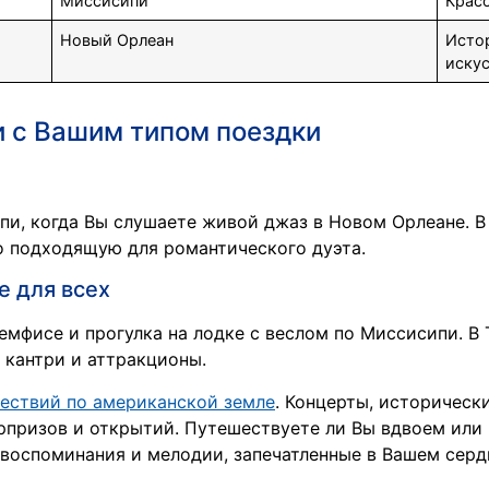
Миссисипи
Крас
Новый Орлеан
Истор
иску
и с Вашим типом поездки
пи, когда Вы слушаете живой джаз в Новом Орлеане. 
о подходящую для романтического дуэта.
е для всех
емфисе и прогулка на лодке с веслом по Миссисипи. В
 кантри и аттракционы.
ествий по американской земле
. Концерты, историческ
рпризов и открытий. Путешествуете ли Вы вдвоем или 
воспоминания и мелодии, запечатленные в Вашем серд