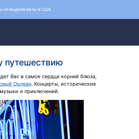
Мы не выдаем визы в США
му путешествию
дет Вас в самое сердце корней блюза,
овый Орлеан
. Концерты, исторические
 музыки и приключений.