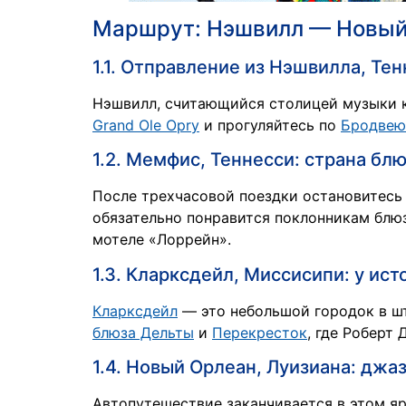
Маршрут: Нэшвилл — Новый
1.1. Отправление из Нэшвилла, Те
Нэшвилл, считающийся столицей музыки к
Grand Ole Opry
и прогуляйтесь по
Бродвею
1.2. Мемфис, Теннесси: страна блю
После трехчасовой поездки остановитесь
обязательно понравится поклонникам блюз
мотеле «Лоррейн».
1.3. Кларксдейл, Миссисипи: у ис
Кларксдейл
— это небольшой городок в ш
блюза Дельты
и
Перекресток
, где Роберт
1.4. Новый Орлеан, Луизиана: джа
Автопутешествие заканчивается в этом я