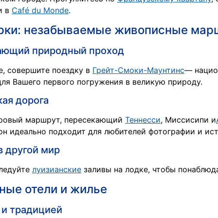
и в
Café du Monde
.
арки: незабываемые живописные ма
вающий природный проход
е, совершите поездку в
Грейт-Смоки-Маунтинс
— нацио
ля Вашего первого погружения в великую природу.
кая дорога
ровый маршрут, пересекающий
Теннесси
, Миссисипи и
н идеально подходит для любителей фотографии и ист
в другой мир
следуйте
луизианские
заливы на лодке, чтобы понаблюда
ные отели и жилье
 и традицией