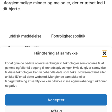
uforglemmelige minder og melodier, der er ætset ind i
dit hjerte.
juridisk meddelelse
Fortrolighedspolitik
Cookie-politik (EU)
Håndtering af samtykke
Informationswebsted om lange ophold i USA. Vores side
For at give de bedste oplevelser bruger vi teknologier som cookies til at
er på flere sprog. Vi er en informationsportal, der er
gemme og/eller få adgang til enhedsoplysninger. Hvis du giver samtykke
til disse teknologier, kan vi behandle data som f.eks. browseradfærd eller
uafhængig af enhver administration. Det eneste formål
unikke ID'er på dette websted. Manglende samtykke eller
med vores hjemmeside er at give information til
tilbagetrækning af samtykke kan påvirke visse egenskaber og funktioner
rejsende til USA. Vi tilbyder ingen betalte tjenester, og
negativt.
vi indsamler ingen personlige data fra besøgende på
webstedet.
Accepter
Vores hjemmeside indeholder udgående hypertekstlinks
Affald