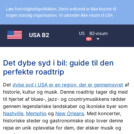
Læs fortrolighedspolitikken. Dette websted er ikke knyttet til
nogen statslig organisation. Vi udsteder ikke visum til USA
US
B2-visum
USA B2
Det dybe syd i bil: guide til den
perfekte roadtrip
Det
dybe syd i USA er en region, der er gennemsyret
af
historie, kultur og musik. Denne roadtrip tager dig med
til hjertet af blues-, jazz- og countrymusikkens rødder
gennem legendariske landskaber og ikoniske byer som
Nashville
,
Memphis
og
New Orleans
. Med koncerter,
historiske steder og gastronomiske stop lover denne
rejse en unik oplevelse for dem, der elsker musik og