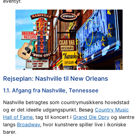
eventyr.
Rejseplan: Nashville til New Orleans
1.1. Afgang fra Nashville, Tennessee
Nashville betragtes som countrymusikkens hovedstad
og er det ideelle udgangspunkt. Besøg
Country Music
Hall of Fame
, tag til koncert i
Grand Ole Opry
og slentre
langs
Broadway
, hvor kunstnere spiller live i ikoniske
barer.