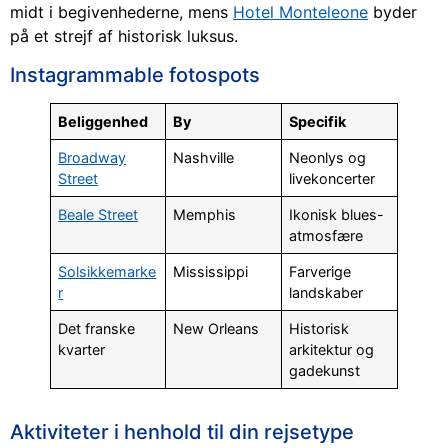
midt i begivenhederne, mens
Hotel Monteleone
byder
på et strejf af historisk luksus.
Instagrammable fotospots
Beliggenhed
By
Specifik
Broadway
Nashville
Neonlys og
Street
livekoncerter
Beale Street
Memphis
Ikonisk blues-
atmosfære
Solsikkemarke
Mississippi
Farverige
r
landskaber
Det franske
New Orleans
Historisk
kvarter
arkitektur og
gadekunst
Aktiviteter i henhold til din rejsetype