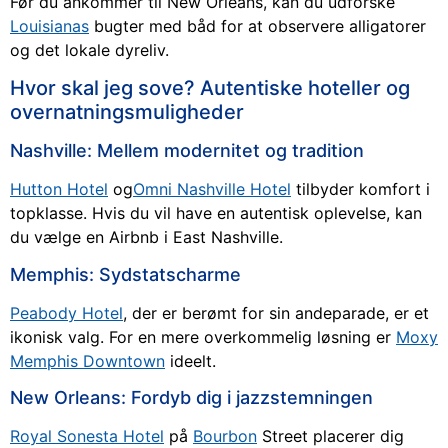
Før du ankommer til New Orleans, kan du udforske
Louisianas
bugter med båd for at observere alligatorer
og det lokale dyreliv.
Hvor skal jeg sove? Autentiske hoteller og
overnatningsmuligheder
Nashville: Mellem modernitet og tradition
Hutton Hotel
og
Omni Nashville Hotel
tilbyder komfort i
topklasse. Hvis du vil have en autentisk oplevelse, kan
du vælge en Airbnb i East Nashville.
Memphis: Sydstatscharme
Peabody Hotel
, der er berømt for sin andeparade, er et
ikonisk valg. For en mere overkommelig løsning er
Moxy
Memphis Downtown
ideelt.
New Orleans: Fordyb dig i jazzstemningen
Royal Sonesta Hotel
på
Bourbon
Street placerer dig