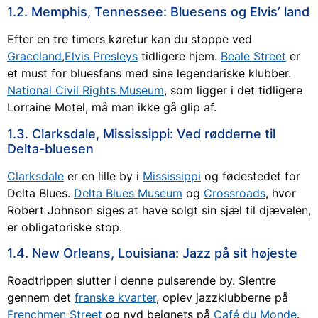
1.2. Memphis, Tennessee: Bluesens og Elvis’ land
Efter en tre timers køretur kan du stoppe ved
Graceland
,
Elvis Presleys
tidligere hjem.
Beale Street
er
et must for bluesfans med sine legendariske klubber.
National Civil Rights Museum
, som ligger i det tidligere
Lorraine Motel, må man ikke gå glip af.
1.3. Clarksdale, Mississippi: Ved rødderne til
Delta-bluesen
Clarksdale
er en lille by i
Mississippi
og fødestedet for
Delta Blues.
Delta Blues Museum
og
Crossroads
, hvor
Robert Johnson siges at have solgt sin sjæl til djævelen,
er obligatoriske stop.
1.4. New Orleans, Louisiana: Jazz på sit højeste
Roadtrippen slutter i denne pulserende by. Slentre
gennem det
franske kvarter
, oplev jazzklubberne på
Frenchmen Street
og nyd beignets på
Café du Monde
.