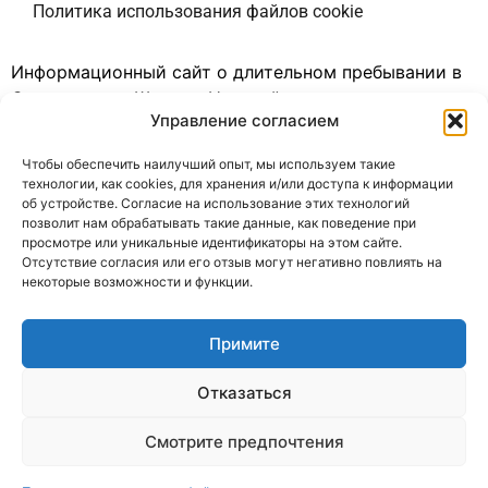
Политика использования файлов cookie
Информационный сайт о длительном пребывании в
Соединенных Штатах. Наш сайт доступен на
Управление согласием
нескольких языках. Мы являемся информационным
порталом, не зависящим от какой-либо
Чтобы обеспечить наилучший опыт, мы используем такие
администрации. Единственная цель нашего сайта —
технологии, как cookies, для хранения и/или доступа к информации
предоставить информацию для путешественников в
об устройстве. Согласие на использование этих технологий
позволит нам обрабатывать такие данные, как поведение при
Соединенные Штаты. Мы не предлагаем никаких
просмотре или уникальные идентификаторы на этом сайте.
платных услуг и не собираем никаких личных
Отсутствие согласия или его отзыв могут негативно повлиять на
данных посетителей сайта.
некоторые возможности и функции.
Наш сайт содержит исходящие гипертекстовые
Примите
ссылки на другие сайты. Мы не имеем никакой
связи с этими сайтами. Мы не несем
Отказаться
ответственности за их политику
конфиденциальности и методы ведения бизнеса.
Смотрите предпочтения
Для получения более подробной информации вы
можете ознакомиться с нашей политикой