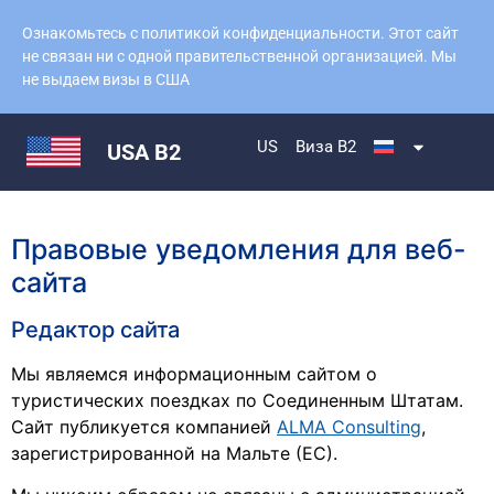
Ознакомьтесь с политикой конфиденциальности. Этот сайт
не связан ни с одной правительственной организацией. Мы
не выдаем визы в США
US
Виза B2
USA B2
Правовые уведомления для веб-
сайта
Редактор сайта
Мы являемся информационным сайтом о
туристических поездках по Соединенным Штатам.
Сайт публикуется компанией
ALMA Consulting
,
зарегистрированной на Мальте (ЕС).