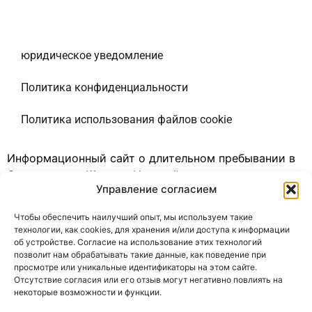
юридическое уведомление
Политика конфиденциальности
Политика использования файлов cookie
Информационный сайт о длительном пребывании в
Соединенных Штатах. Наш сайт доступен на
Управление согласием
нескольких языках. Мы являемся информационным
порталом, не зависящим от какой-либо
Чтобы обеспечить наилучший опыт, мы используем такие
администрации. Единственная цель нашего сайта —
технологии, как cookies, для хранения и/или доступа к информации
предоставить информацию для путешественников в
об устройстве. Согласие на использование этих технологий
позволит нам обрабатывать такие данные, как поведение при
Соединенные Штаты. Мы не предлагаем никаких
просмотре или уникальные идентификаторы на этом сайте.
платных услуг и не собираем никаких личных
Отсутствие согласия или его отзыв могут негативно повлиять на
данных посетителей сайта.
некоторые возможности и функции.