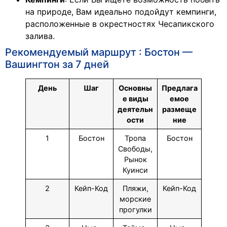
на природе, Вам идеально подойдут кемпинги,
расположенные в окрестностях Чесапикского
залива.
Рекомендуемый маршрут : Бостон —
Вашингтон за 7 дней
День
Шаг
Основны
Предлага
е виды
емое
деятельн
размеще
ости
ние
1
Бостон
Тропа
Бостон
Свободы,
Рынок
Куинси
2
Кейп-Код
Пляжи,
Кейп-Код
морские
прогулки