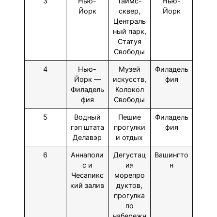
3
Нью-
Таймс-
Нью-
Йорк
сквер,
Йорк
Централь
ный парк,
Статуя
Свободы
4
Нью-
Музей
Филадель
Йорк —
искусств,
фия
Филадель
Колокол
фия
Свободы
5
Водный
Пешие
Филадель
гэп штата
прогулки
фия
Делавэр
и отдых
6
Аннаполи
Дегустац
Вашингто
с и
ия
н
Чесапикс
морепро
кий залив
дуктов,
прогулка
по
набережн