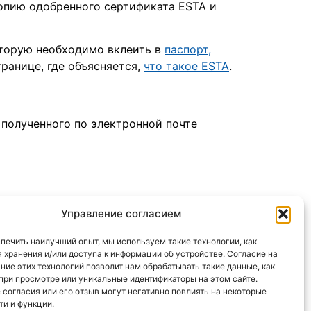
копию одобренного сертификата ESTA и
оторую необходимо вклеить в
паспорт,
ранице, где объясняется,
что такое ESTA
.
 полученного по электронной почте
Управление согласием
льзования файлов cookie
печить наилучший опыт, мы используем такие технологии, как
ескольких языках. Мы являемся
ля хранения и/или доступа к информации об устройстве. Согласие на
ние этих технологий позволит нам обрабатывать такие данные, как
шего сайта — предоставить информацию
при просмотре или уникальные идентификаторы на этом сайте.
ираем никаких личных данных посетителей
 согласия или его отзыв могут негативно повлиять на некоторые
и и функции.