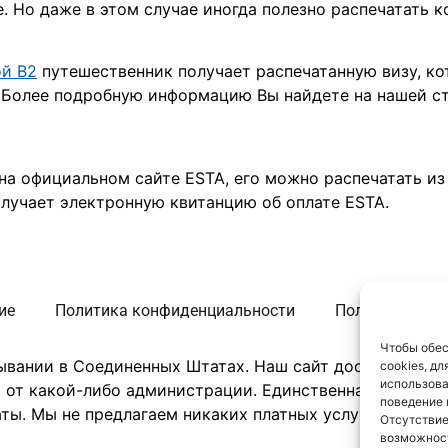
 Но даже в этом случае иногда полезно распечатать 
ой B2
путешественник получает распечатанную визу, к
. Более подробную информацию Вы найдете на нашей ст
 на официальном сайте ESTA, его можно распечатать из
лучает электронную квитанцию об оплате ESTA.
ие
Политика конфиденциальности
Политика испо
Чтобы обес
вании в Соединенных Штатах. Наш сайт доступен на н
cookies, д
использова
от какой-либо администрации. Единственная цель на
поведение 
ы. Мы не предлагаем никаких платных услуг и не соб
Отсутствие
возможност