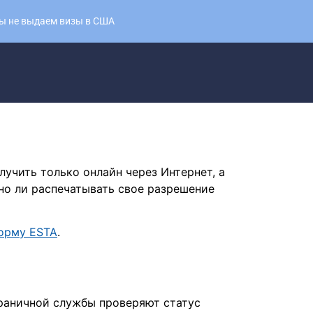
Мы не выдаем визы в США
учить только онлайн через Интернет, а
но ли распечатывать свое разрешение
орму ESTA
.
граничной службы проверяют статус