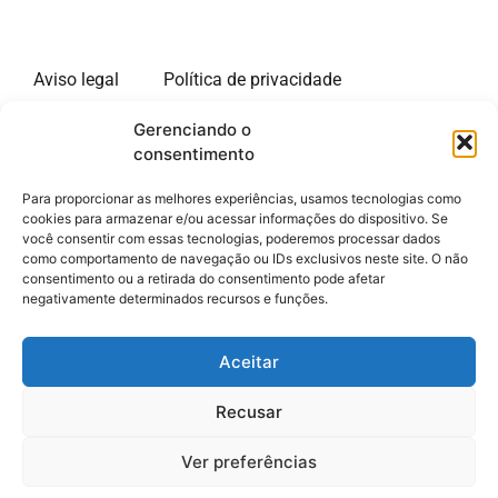
Aviso legal
Política de privacidade
Gerenciando o
Política de cookies
consentimento
Site de informações sobre estadias longas nos Estados
Para proporcionar as melhores experiências, usamos tecnologias como
Unidos. Nosso site está disponível em vários idiomas.
cookies para armazenar e/ou acessar informações do dispositivo. Se
você consentir com essas tecnologias, poderemos processar dados
Somos um portal de informações independente de
como comportamento de navegação ou IDs exclusivos neste site. O não
qualquer administração. O único objetivo de nosso site
consentimento ou a retirada do consentimento pode afetar
é fornecer informações para viajantes aos Estados
negativamente determinados recursos e funções.
Unidos. Não oferecemos nenhum serviço pago e não
coletamos nenhum dado pessoal dos visitantes do site.
Aceitar
Nosso site contém links de hipertexto para outros sites.
Recusar
Não temos nenhum vínculo com esses sites. Não somos
responsáveis por suas políticas de privacidade ou
Ver preferências
práticas comerciais. Você pode consultar nossa política