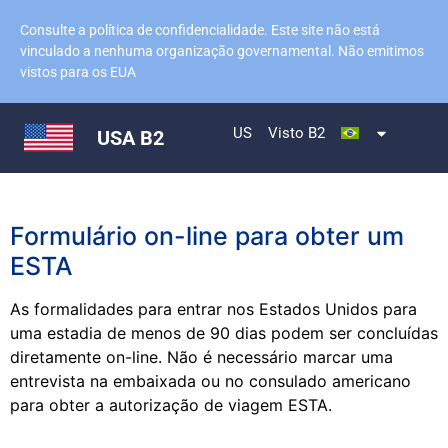
Consulte a política de confidencialidade. Este site não está
vinculado a nenhuma organização governamental. Não emitimos
vistos para os EUA
US
Visto B2
USA B2
Formulário on-line para obter um
ESTA
As formalidades para entrar nos Estados Unidos para
uma estadia de menos de 90 dias podem ser concluídas
diretamente on-line. Não é necessário marcar uma
entrevista na embaixada ou no consulado americano
para obter a autorização de viagem ESTA.