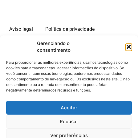
Aviso legal
Política de privacidade
Gerenciando o
Política de cookies
consentimento
Site de informações sobre estadias longas nos Estados
Para proporcionar as melhores experiências, usamos tecnologias como
Unidos. Nosso site está disponível em vários idiomas.
cookies para armazenar e/ou acessar informações do dispositivo. Se
você consentir com essas tecnologias, poderemos processar dados
Somos um portal de informações independente de
como comportamento de navegação ou IDs exclusivos neste site. O não
qualquer administração. O único objetivo de nosso site
consentimento ou a retirada do consentimento pode afetar
é fornecer informações para viajantes aos Estados
negativamente determinados recursos e funções.
Unidos. Não oferecemos nenhum serviço pago e não
coletamos nenhum dado pessoal dos visitantes do site.
Aceitar
Nosso site contém links de hipertexto para outros sites.
Recusar
Não temos nenhum vínculo com esses sites. Não somos
responsáveis por suas políticas de privacidade ou
Ver preferências