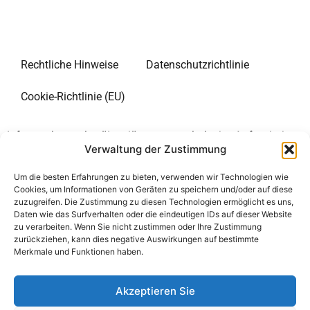
Rechtliche Hinweise
Datenschutzrichtlinie
Cookie-Richtlinie (EU)
Informationsseite über längere touristische Aufenthalte
Verwaltung der Zustimmung
in den Vereinigten Staaten. Unsere Website ist in
mehreren Sprachen verfügbar. Wir sind ein
Um die besten Erfahrungen zu bieten, verwenden wir Technologien wie
regierungsunabhängiges Informationsportal. Unsere
Cookies, um Informationen von Geräten zu speichern und/oder auf diese
Website dient ausschließlich der Information von
zuzugreifen. Die Zustimmung zu diesen Technologien ermöglicht es uns,
Daten wie das Surfverhalten oder die eindeutigen IDs auf dieser Website
Reisenden in die Vereinigten Staaten. Wir bieten keine
zu verarbeiten. Wenn Sie nicht zustimmen oder Ihre Zustimmung
kostenpflichtigen Dienste an und sammeln keine
zurückziehen, kann dies negative Auswirkungen auf bestimmte
persönlichen Daten von Internetnutzern, die die Seiten
Merkmale und Funktionen haben.
unserer Website besuchen.
Akzeptieren Sie
Unsere Seite enthält ausgehende Hyperlinks zu anderen