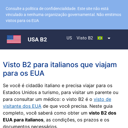
Consulte a política de confidencialidade. Este site não está
vinculado a nenhuma organização governamental. Não emitimos
vistos para os EUA
US
Visto B2
USA B2
Visto B2 para italianos que viajam
para os EUA
Se você é cidadão italiano e precisa viajar para os
Estados Unidos a turismo, para visitar um parente ou
para consultar um médico: o visto B2 é o
visto de
visitante dos EUA
de que você precisa. Neste guia
completo, você saberá como obter um
visto B2 dos
EUA para italianos
, as condições, os prazos e os
documentos necessários.