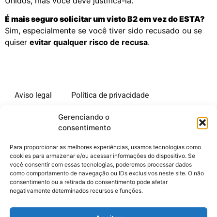
Unidos, mas você deve justificá-la.
É mais seguro solicitar um visto B2 em vez do ESTA?
Sim, especialmente se você tiver sido recusado ou se
quiser
evitar qualquer risco de recusa
.
Aviso legal
Política de privacidade
Gerenciando o
Política de cookies
consentimento
Site de informações sobre estadias longas nos Estados
Para proporcionar as melhores experiências, usamos tecnologias como
Unidos. Nosso site está disponível em vários idiomas.
cookies para armazenar e/ou acessar informações do dispositivo. Se
você consentir com essas tecnologias, poderemos processar dados
Somos um portal de informações independente de
como comportamento de navegação ou IDs exclusivos neste site. O não
qualquer administração. O único objetivo de nosso site
consentimento ou a retirada do consentimento pode afetar
é fornecer informações para viajantes aos Estados
negativamente determinados recursos e funções.
Unidos. Não oferecemos nenhum serviço pago e não
coletamos nenhum dado pessoal dos visitantes do site.