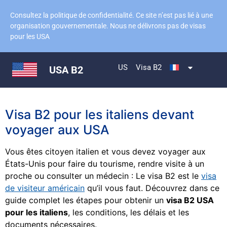
Consultez la politique de confidentialité. Ce site n’est pas lié à une
organisation gouvernementale. Nous ne délivrons pas de visas
pour les USA
US
Visa B2
USA B2
Visa B2 pour les italiens devant
voyager aux USA
Vous êtes citoyen italien et vous devez voyager aux
États-Unis pour faire du tourisme, rendre visite à un
proche ou consulter un médecin : Le visa B2 est le
visa
de visiteur américain
qu’il vous faut. Découvrez dans ce
guide complet les étapes pour obtenir un
visa B2 USA
pour les italiens
, les conditions, les délais et les
documents nécessaires.