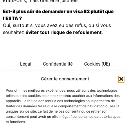
États-Unis, mais doit être justifiée.
Est-il plus sûr de demander un visa B2 plutôt que
l’ESTA ?
Oui, surtout si vous avez eu des refus, ou si vous
souhaitez
éviter tout risque de refoulement
.
Légal
Confidentialité
Cookies (UE)
Gérer le consentement
Site d’information sur les longs séjours touristiques aux
Etats Unis. Notre site est en plusieurs langues. Nous
Pour offrir les meilleures expériences, nous utilisons des technologies
sommes un portail d’information indépendant de toute
telles que les cookies pour stocker et/ou accéder aux informations des
administration. Notre site Internet a pour seul objectif
appareils. Le fait de consentir à ces technologies nous permettra de
traiter des données telles que le comportement de navigation ou les ID
d’informer les voyageurs à destination des Etats Unis.
uniques sur ce site. Le fait de ne pas consentir ou de retirer son
Nous ne proposons aucun service payant et nous ne
consentement peut avoir un effet négatif sur certaines caractéristiques
collectons pas de données personnelles des internautes
et fonctions.
qui visitent les pages du site.