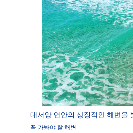
대서양 연안의 상징적인 해변을
꼭 가봐야 할 해변