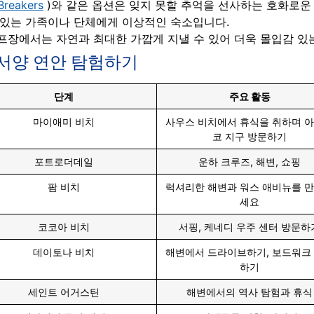
reakers
)와 같은 옵션은 잊지 못할 추억을 선사하는 호화로운
 있는 가족이나 단체에게 이상적인 숙소입니다.
프장에서는 자연과 최대한 가깝게 지낼 수 있어 더욱 몰입감 있는
대서양 연안 탐험하기
단계
주요 활동
마이애미 비치
사우스 비치에서 휴식을 취하며 
코 지구 방문하기
포트로더데일
운하 크루즈, 해변, 쇼핑
팜 비치
럭셔리한 해변과 워스 애비뉴를 
세요
코코아 비치
서핑, 케네디 우주 센터 방문하
데이토나 비치
해변에서 드라이브하기, 보드워크
하기
세인트 어거스틴
해변에서의 역사 탐험과 휴식