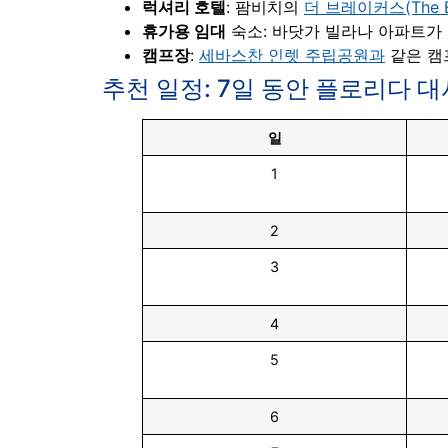
럭셔리 호텔
: 팜비치의
더 브레이커스(The B
휴가용 임대
숙소: 바닷가 빌라나 아파트가
캠프장
:
세바스찬 인렛 주립공원과
같은 캠
추천 일정: 7일 동안 플로리다 
일
1
2
3
4
5
6