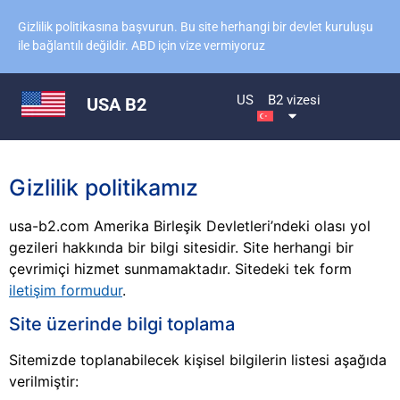
Gizlilik politikasına başvurun. Bu site herhangi bir devlet kuruluşu
ile bağlantılı değildir. ABD için vize vermiyoruz
US
B2 vizesi
USA B2
Gizlilik politikamız
usa-b2.com Amerika Birleşik Devletleri’ndeki olası yol
gezileri hakkında bir bilgi sitesidir. Site herhangi bir
çevrimiçi hizmet sunmamaktadır. Sitedeki tek form
iletişim formudur
.
Site üzerinde bilgi toplama
Sitemizde toplanabilecek kişisel bilgilerin listesi aşağıda
verilmiştir: