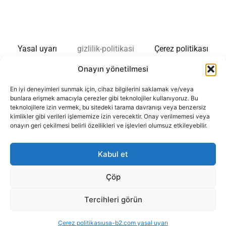
Yasal uyarı
gizlilik-politikasi
Çerez politikası
Onayın yönetilmesi
Amerika Birleşik Devletleri’nde uzun süreli kalışlar
hakkında bilgi sitesi. Sitemiz çeşitli dillerde mevcuttur.
En iyi deneyimleri sunmak için, cihaz bilgilerini saklamak ve/veya
bunlara erişmek amacıyla çerezler gibi teknolojiler kullanıyoruz. Bu
Biz herhangi bir yönetimden bağımsız bir bilgi portalıyız.
teknolojilere izin vermek, bu sitedeki tarama davranışı veya benzersiz
Web sitemizin tek amacı Amerika Birleşik Devletleri’ne
kimlikler gibi verileri işlememize izin verecektir. Onay verilmemesi veya
seyahat edenler için bilgi sağlamaktır. Herhangi bir
onayın geri çekilmesi belirli özellikleri ve işlevleri olumsuz etkileyebilir.
ücretli hizmet sunmuyoruz ve siteyi ziyaret edenlerden
herhangi bir kişisel veri toplamıyoruz.
Kabul et
Sitemiz diğer web sitelerine giden köprü metin
Çöp
bağlantıları içerir. Bu sitelerle herhangi bir bağlantımız
bulunmamaktadır. Onların gizlilik politikalarından veya iş
Tercihleri görün
uygulamalarından sorumlu değiliz. Daha fazla bilgi için
gizlilik politikamıza başvurabilirsiniz.
Çerez politikası
usa-b2.com yasal uyarı