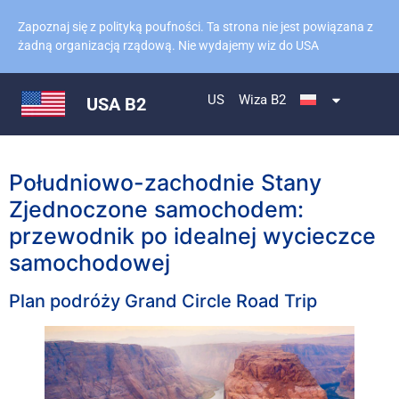
Zapoznaj się z polityką poufności. Ta strona nie jest powiązana z
żadną organizacją rządową. Nie wydajemy wiz do USA
US
Wiza B2
USA B2
Południowo-zachodnie Stany
Zjednoczone samochodem:
przewodnik po idealnej wycieczce
samochodowej
Plan podróży Grand Circle Road Trip