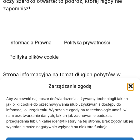
oczy szeroko otwarte: to podróż, której nigdy nie
zapomnisz!
Informacja Prawna
Polityka prywatności
Polityka plików cookie
Strona informacyjna na temat długich pobytów w
Stanach Zjednoczonych. Nasza strona jest dostępna w
Zarządzanie zgodą
kilku językach. Jesteśmy portalem informacyjnym
niezależnym od jakiejkolwiek administracji. Jedynym
Aby zapewnić najlepsze doświadczenia, używamy technologii takich
celem naszej strony internetowej jest dostarczanie
jak pliki cookie do przechowywania i/lub uzyskiwania dostępu do
informacji o urządzeniu. Wyrażenie zgody na te technologie umożliwi
informacji dla osób podróżujących do Stanów
nam przetwarzanie danych, takich jak zachowanie podczas
Zjednoczonych. Nie oferujemy żadnych płatnych usług i
przeglądania lub unikalne identyfikatory na tej stronie. Brak zgody lub jej
nie zbieramy żadnych danych osobowych od osób
wycofanie może negatywnie wpłynąć na niektóre funkcje.
odwiedzających witrynę.