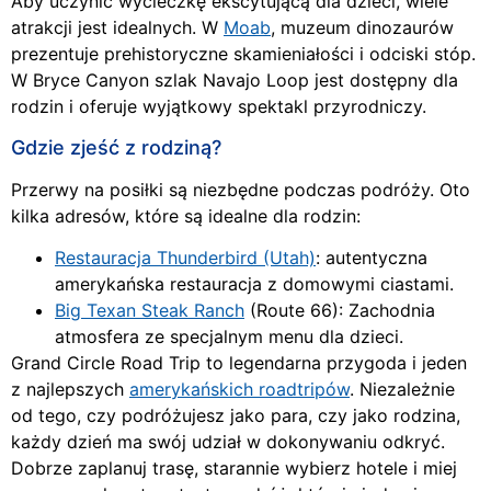
Aby uczynić wycieczkę ekscytującą dla dzieci, wiele
atrakcji jest idealnych. W
Moab
, muzeum dinozaurów
prezentuje prehistoryczne skamieniałości i odciski stóp.
W Bryce Canyon szlak Navajo Loop jest dostępny dla
rodzin i oferuje wyjątkowy spektakl przyrodniczy.
Gdzie zjeść z rodziną?
Przerwy na posiłki są niezbędne podczas podróży. Oto
kilka adresów, które są idealne dla rodzin:
Restauracja Thunderbird (Utah)
: autentyczna
amerykańska restauracja z domowymi ciastami.
Big Texan Steak Ranch
(Route 66): Zachodnia
atmosfera ze specjalnym menu dla dzieci.
Grand Circle Road Trip to legendarna przygoda i jeden
z najlepszych
amerykańskich roadtripów
. Niezależnie
od tego, czy podróżujesz jako para, czy jako rodzina,
każdy dzień ma swój udział w dokonywaniu odkryć.
Dobrze zaplanuj trasę, starannie wybierz hotele i miej