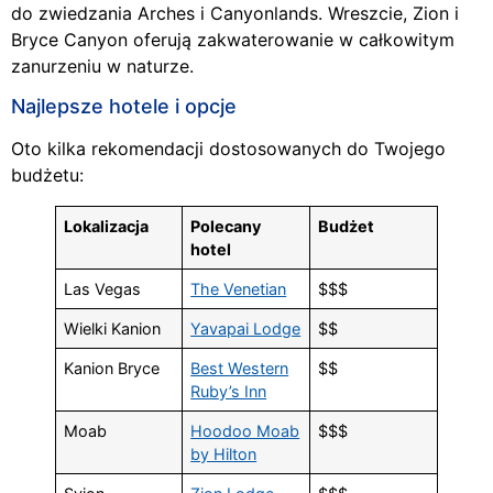
do zwiedzania Arches i Canyonlands. Wreszcie, Zion i
Bryce Canyon oferują zakwaterowanie w całkowitym
zanurzeniu w naturze.
Najlepsze hotele i opcje
Oto kilka rekomendacji dostosowanych do Twojego
budżetu:
Lokalizacja
Polecany
Budżet
hotel
Las Vegas
The Venetian
$$$
Wielki Kanion
Yavapai Lodge
$$
Kanion Bryce
Best Western
$$
Ruby’s Inn
Moab
Hoodoo Moab
$$$
by Hilton