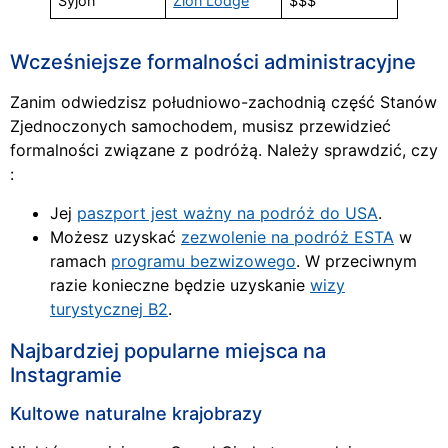
Syjon
Zion Lodge
$$$
Wcześniejsze formalności administracyjne
Zanim odwiedzisz południowo-zachodnią część Stanów
Zjednoczonych samochodem, musisz przewidzieć
formalności związane z podróżą. Należy sprawdzić, czy
:
Jej
paszport jest ważny na podróż do USA
.
Możesz uzyskać
zezwolenie na podróż ESTA
w
ramach
programu bezwizowego
. W przeciwnym
razie konieczne będzie uzyskanie
wizy
turystycznej B2
.
Najbardziej popularne miejsca na
Instagramie
Kultowe naturalne krajobrazy