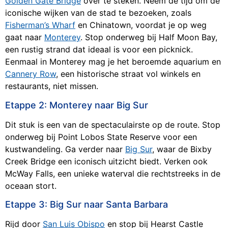
Golden Gate Bridge
over te steken. Neem de tijd om de
iconische wijken van de stad te bezoeken, zoals
Fisherman’s Wharf
en Chinatown, voordat je op weg
gaat naar
Monterey
. Stop onderweg bij Half Moon Bay,
een rustig strand dat ideaal is voor een picknick.
Eenmaal in Monterey mag je het beroemde aquarium en
Cannery Row
, een historische straat vol winkels en
restaurants, niet missen.
Etappe 2: Monterey naar Big Sur
Dit stuk is een van de spectaculairste op de route. Stop
onderweg bij Point
Lobos State Reserve
voor een
kustwandeling. Ga verder naar
Big Sur
, waar de Bixby
Creek Bridge een iconisch uitzicht biedt. Verken ook
McWay Falls, een unieke waterval die rechtstreeks in de
oceaan stort.
Etappe 3: Big Sur naar Santa Barbara
Rijd door
San Luis Obispo
en stop bij Hearst Castle