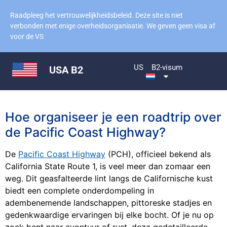
Raadpleeg het vertrouwelijkheidsbeleid. Deze site is niet
verbonden met enige overheidsorganisatie. We geven geen visa af
voor de VS
US
B2-visum
USA B2
Hoe organiseer je een roadtrip over
de Pacific Coast Highway?
De
Pacific Coast Highway
(PCH), officieel bekend als
California State Route 1, is veel meer dan zomaar een
weg. Dit geasfalteerde lint langs de Californische kust
biedt een complete onderdompeling in
adembenemende landschappen, pittoreske stadjes en
gedenkwaardige ervaringen bij elke bocht. Of je nu op