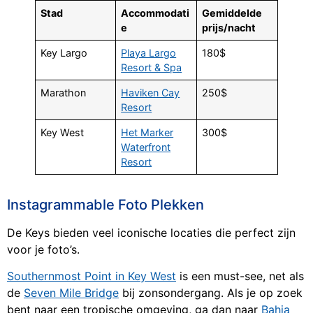
Stad
Accommodati
Gemiddelde
e
prijs/nacht
Key Largo
Playa Largo
180$
Resort & Spa
Marathon
Haviken Cay
250$
Resort
Key West
Het Marker
300$
Waterfront
Resort
Instagrammable Foto Plekken
De Keys bieden veel iconische locaties die perfect zijn
voor je foto’s.
Southernmost Point in Key West
is een must-see, net als
de
Seven Mile Bridge
bij zonsondergang. Als je op zoek
bent naar een tropische omgeving, ga dan naar
Bahia