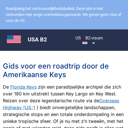
Raadpleeg het vertrouwelijkheidsbeleid. Deze site is niet
verbonden met enige overheidsorganisatie. We geven geen visa af
voor de VS
US
B2-visum
USA B2
Gids voor een roadtrip door de
Amerikaanse Keys
De
Florida Keys
zijn een paradijselijke archipel die zich
over 180 km uitstrekt tussen Key Largo en Key West.
Reizen over deze legendarische route via de
Overseas
Highway (US-1
) biedt onvergetelijke landschappen,
strategische stops en een totale onderdompeling in een
unieke tropische sfeer. Of je nu met z’n tweeën, met het