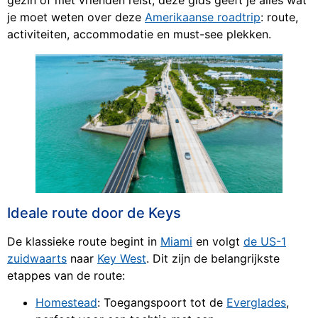
gezin of met vrienden reist, deze gids geeft je alles wat
je moet weten over deze
Amerikaanse roadtrip
: route,
activiteiten, accommodatie en must-see plekken.
Ideale route door de Keys
De klassieke route begint in
Miami
en volgt
de US-1
zuidwaarts
naar
Key West
. Dit zijn de belangrijkste
etappes van de route:
Homestead
: Toegangspoort tot de
Everglades
,