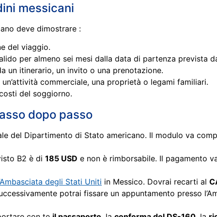
adini messicani
icano deve dimostrare :
ne del viaggio.
do per almeno sei mesi dalla data di partenza prevista dag
 un itinerario, un invito o una prenotazione.
un’attività commerciale, una proprietà o legami familiari.
 costi del soggiorno.
passo dopo passo
iale del Dipartimento di Stato americano. Il modulo va comp
 visto B2 è di
185 USD
e non è rimborsabile. Il pagamento va
Ambasciata degli Stati Uniti
in Messico. Dovrai recarti al
C
 Successivamente potrai fissare un appuntamento presso l’Am
 portare con te
il passaporto
, la
conferma del DS-160
, la
ri