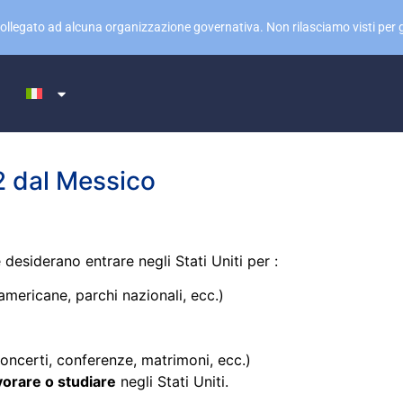
collegato ad alcuna organizzazione governativa. Non rilasciamo visti per gl
2 dal Messico
desiderano entrare negli Stati Uniti per :
americane, parchi nazionali, ecc.)
(concerti, conferenze, matrimoni, ecc.)
avorare o studiare
negli Stati Uniti.