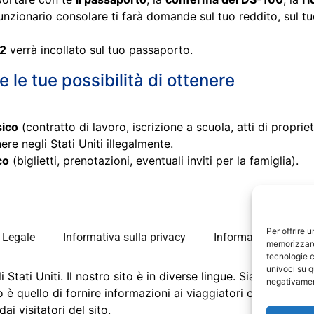
unzionario consolare ti farà domande sul tuo reddito, sul tuo
B2
verrà incollato sul tuo passaporto.
le tue possibilità di ottenere
sico
(contratto di lavoro, iscrizione a scuola, atti di propriet
ere negli Stati Uniti illegalmente.
co
(biglietti, prenotazioni, eventuali inviti per la famiglia).
Per offrire 
 Legale
Informativa sulla privacy
Informativa sui cook
memorizzare 
tecnologie c
univoci su q
 Stati Uniti. Il nostro sito è in diverse lingue. Siamo un po
negativament
è quello di fornire informazioni ai viaggiatori che si recano
i visitatori del sito.