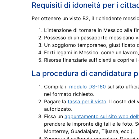
Requisiti di idoneità per i citt
Per ottenere un visto B2, il richiedente mess
L’intenzione di tornare in Messico alla fi
Possesso di un passaporto messicano vali
Un soggiorno temporaneo, giustificato da
Forti legami in Messico, come un lavoro, 
Risorse finanziarie sufficienti a coprire i
La procedura di candidatura 
Compila il
modulo DS-160
sul sito uffic
nel formato richiesto.
Pagare la
tassa per il visto
. Il costo del
autorizzato.
Fissa un
appuntamento sul sito web dell’
prendere le impronte digitali e le foto.
Monterrey, Guadalajara, Tijuana, ecc.).
Superare il colloquio consolare. Dovrai