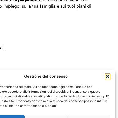
 impiego, sulla tua famiglia e sui tuoi piani di
à).
Gestione del consenso
un'esperienza ottimale, utilizziamo tecnologie come i cookie per
ie (UE)
e/o accedere alle informazioni del dispositivo. Il consenso a queste
i consentirà di elaborare dati quali il comportamento di navigazione o gli ID
uesto sito. Il mancato consenso o la revoca del consenso possono influire
rtale di informazione indipendente da qualsiasi
e su alcune caratteristiche e funzioni.
 negli Stati Uniti. Non offriamo servizi a