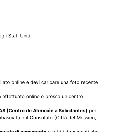
li Stati Uniti.
ilato online e devi caricare una foto recente
 effettuato online o presso un centro
AS (Centro de Atención a Solicitantes)
per
basciata o il Consolato (Città del Messico,
cevuta di pagamento
e tutti i documenti che