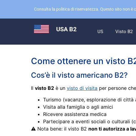
Consulta la politica di riservatezza. Questo sito non è 
USA B2
US
Visto B2
Come ottenere un visto B
Cos’è il visto americano B2?
Il
visto B2
è un
visto di visita
per persone che 
Turismo (vacanze, esplorazione di città 
Visita alla famiglia o agli amici
Ricevere assistenza medica
Partecipare a eventi sociali o culturali 
⚠️ Nota bene: il visto B2
non ti autorizza a l