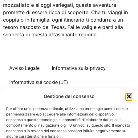
mozzafiato e alloggi variegati, questa avventura
promette di essere ricca di scoperte. Che tu viaggi in
coppia o in famiglia, ogni itinerario ti condurrà a un
tesoro nascosto del Texas. Fai le valigie e parti alla
scoperta di questa affascinante regione!
Avviso Legale
Informativa sulla privacy
Informativa sui cookie (UE)
Gestione del consenso
Sito web informativo sui lunghi soggiorni negli Stati
Uniti. Il nostro sito è in diverse lingue. Siamo un portale
Per offrire un'esperienza ottimale, utilizziamo tecnologie come i cookie
di informazione indipendente da qualsiasi
per memorizzare e/o accedere alle informazioni del dispositivo. Il
consenso a queste tecnologie ci consentirà di elaborare dati quali il
amministrazione. L’unico scopo del nostro sito è quello
comportamento di navigazione o gli ID univoci su questo sito. Il mancato
di fornire informazioni ai viaggiatori che si recano negli
consenso o la revoca del consenso possono influire negativamente su
Stati Uniti. Non offriamo servizi a pagamento e non
alcune caratteristiche e funzioni.