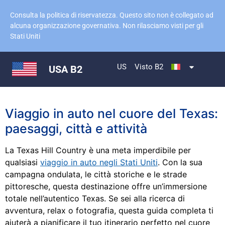
Consulta la politica di riservatezza. Questo sito non è collegato ad
alcuna organizzazione governativa. Non rilasciamo visti per gli
Stati Uniti
US
Visto B2
USA B2
Viaggio in auto nel cuore del Texas:
paesaggi, città e attività
La Texas Hill Country è una meta imperdibile per
qualsiasi
viaggio in auto negli Stati Uniti
. Con la sua
campagna ondulata, le città storiche e le strade
pittoresche, questa destinazione offre un’immersione
totale nell’autentico Texas. Se sei alla ricerca di
avventura, relax o fotografia, questa guida completa ti
aiuterà a pianificare il tuo itinerario perfetto nel cuore