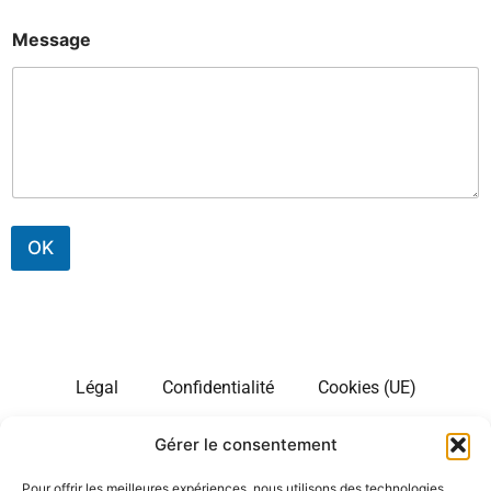
Message
OK
Légal
Confidentialité
Cookies (UE)
Gérer le consentement
Site d’information sur les longs séjours touristiques aux
Etats Unis. Notre site est en plusieurs langues. Nous
Pour offrir les meilleures expériences, nous utilisons des technologies