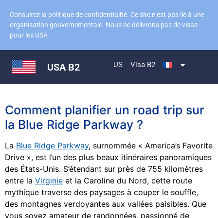
Consultez la politique de confidentialité. Ce site n’est pas lié à une
organisation gouvernementale. Nous ne délivrons pas de visas
pour les USA
US
Visa B2
USA B2
Comment planifier un road trip sur
la Blue Ridge Parkway ?
La
Blue Ridge Parkway
, surnommée « America’s Favorite
Drive », est l’un des plus beaux itinéraires panoramiques
des États-Unis. S’étendant sur près de 755 kilomètres
entre la
Virginie
et la Caroline du Nord, cette route
mythique traverse des paysages à couper le souffle,
des montagnes verdoyantes aux vallées paisibles. Que
vous soyez amateur de randonnées, passionné de