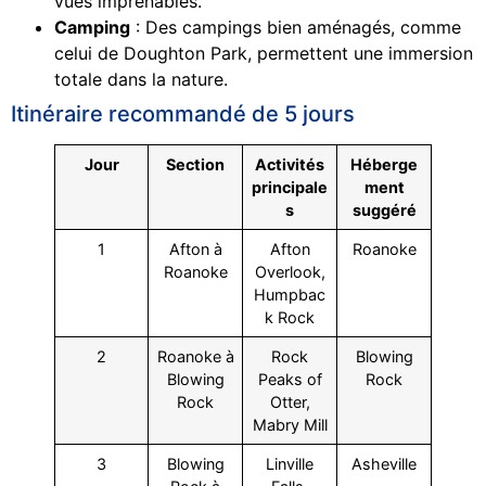
vues imprenables.
Camping
: Des campings bien aménagés, comme
celui de Doughton Park, permettent une immersion
totale dans la nature.
Itinéraire recommandé de 5 jours
Jour
Section
Activités
Héberge
principale
ment
s
suggéré
1
Afton à
Afton
Roanoke
Roanoke
Overlook,
Humpbac
k Rock
2
Roanoke à
Rock
Blowing
Blowing
Peaks of
Rock
Rock
Otter,
Mabry Mill
3
Blowing
Linville
Asheville