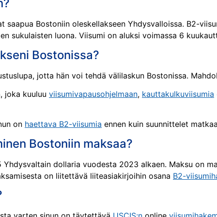
n?
vat saapua Bostoniin oleskellakseen Yhdysvalloissa. B2-vii
ien sukulaisten luona. Viisumi on aluksi voimassa 6 kuukaut
äkseni Bostonissa?
tuslupa, jotta hän voi tehdä välilaskun Bostonissa. Mahdoll
, joka kuuluu
viisumivapausohjelmaan
,
kauttakulkuviisumia
inun on
haettava B2-viisumia
ennen kuin suunnittelet matkaa,
minen Bostoniin maksaa?
 Yhdysvaltain dollaria vuodesta 2023 alkaen. Maksu on ma
samisesta on liitettävä liiteasiakirjoihin osana
B2-viisumi
?
sta varten sinun on täytettävä
USCIS:n
online
viisumihake