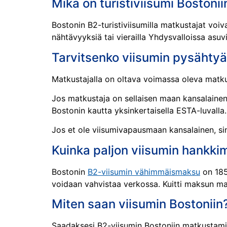
Mikä on turistiviisumi Bostonii
Bostonin B2-turistiviisumilla matkustajat voi
nähtävyyksiä tai vierailla Yhdysvalloissa asuv
Tarvitsenko viisumin pysähty
Matkustajalla on oltava voimassa oleva matkus
Jos matkustaja on sellaisen maan kansalainen
Bostonin kautta yksinkertaisella ESTA-luvalla.
Jos et ole viisumivapausmaan kansalainen, s
Kuinka paljon viisumin hankki
Bostonin
B2-viisumin vähimmäismaksu
on 185
voidaan vahvistaa verkossa. Kuitti maksun mak
Miten saan viisumin Bostoniin
Saadaksesi B2-viisumin Bostoniin matkustami