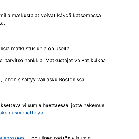
sumilla matkustajat voivat käydä katsomassa
ta.
isia matkustuslupia on useita.
ei tarvitse hankkia. Matkustajat voivat kulkea
 johon sisältyy välilasku Bostonissa.
ksettava viisumia haettaessa, jotta hakemus
hakemusmenettelyä
.
musprosessi
. Lopullinen päätös viisumin