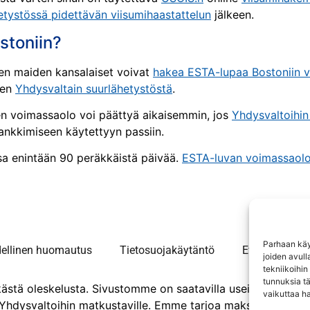
etystössä pidettävän viisumihaastattelun
jälkeen.
stoniin?
en maiden kansalaiset voivat
hakea ESTA-lupaa Bostoniin 
een
Yhdysvaltain suurlähetystöstä
.
n voimassaolo voi päättyä aikaisemmin, jos
Yhdysvaltoihin
ankkimiseen käytettyyn passiin.
ssa enintään 90 peräkkäistä päivää.
ESTA-luvan voimassaol
Parhaan käy
dellinen huomautus
Tietosuojakäytäntö
Evästekäytänt
joiden avull
tekniikoihin
tunnuksia tä
stä oleskelusta. Sivustomme on saatavilla useilla kielillä.
vaikuttaa hai
Yhdysvaltoihin matkustaville. Emme tarjoa maksullisia palv