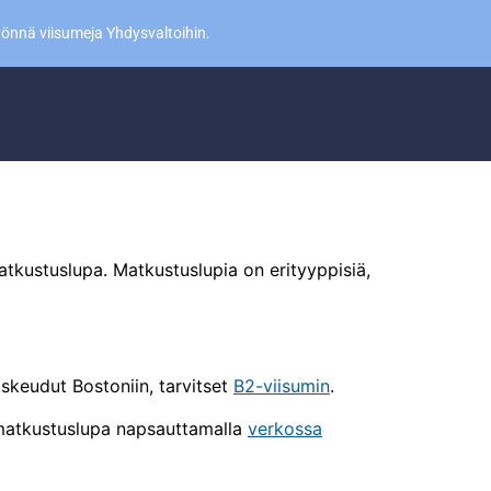
yönnä viisumeja Yhdysvaltoihin.
atkustuslupa. Matkustuslupia on erityyppisiä,
askeudut Bostoniin, tarvitset
B2-viisumin
.
a matkustuslupa napsauttamalla
verkossa