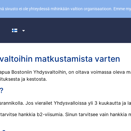
ämä sivusto ei ole yhteydessä mihinkään valtion organisaatioon. Emme m
i
valtoihin matkustamista varten
saapua Bostoniin Yhdysvaltoihin, on oltava voimassa oleva m
ituksesta ja kestosta.
n?
rannikolla. Jos vierailet Yhdysvalloissa yli 3 kuukautta ja l
i tarvitse hankkia b2-viisumia. Sinun tarvitsee vain hankki