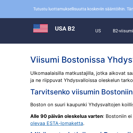
Tutustu luottamuksellisuutta koskeviin sääntöihin. T
USA B2
US
B2-viisum
Viisumi Bostonissa Yhdys
Ulkomaalaisilla matkustajilla, jotka aikovat 
ja ne riippuvat Yhdysvalloissa oleskelun tarko
Tarvitsenko viisumin Bostonii
Boston on suuri kaupunki Yhdysvaltojen koillis
Alle 90 päivän oleskelua varten
: Bostoniin e
olevaa ESTA-lomaketta
.