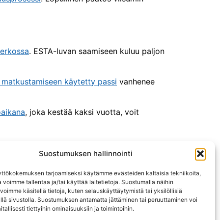
verkossa
. ESTA-luvan saamiseen kuluu paljon
 matkustamiseen käytetty passi
vanhenee
oaikana
, joka kestää kaksi vuotta, voit
Suostumuksen hallinnointi
ttökokemuksen tarjoamiseksi käytämme evästeiden kaltaisia tekniikoita,
ö (EU)
a voimme tallentaa ja/tai käyttää laitetietoja. Suostumalla näihin
 voimme käsitellä tietoja, kuten selauskäyttäytymistä tai yksilöllisiä
llä sivustolla. Suostumuksen antamatta jättäminen tai peruuttaminen voi
 Olemme hallinnosta riippumaton tietoportaali.
tallisesti tiettyihin ominaisuuksiin ja toimintoihin.
eluita emmekä kerää sivuston kävijöistä