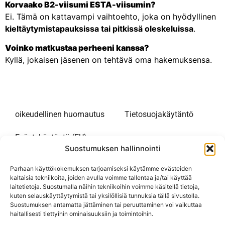
Korvaako B2-viisumi ESTA-viisumin?
Ei. Tämä on kattavampi vaihtoehto, joka on hyödyllinen
kieltäytymistapauksissa tai pitkissä oleskeluissa
.
Voinko matkustaa perheeni kanssa?
Kyllä, jokaisen jäsenen on tehtävä oma hakemuksensa.
oikeudellinen huomautus
Tietosuojakäytäntö
Evästekäytäntö (EU)
Suostumuksen hallinnointi
Tietosivusto Yhdysvalloissa tapahtuvasta pitkästä
Parhaan käyttökokemuksen tarjoamiseksi käytämme evästeiden
oleskelusta. Sivustomme on saatavilla useilla kielillä.
kaltaisia tekniikoita, joiden avulla voimme tallentaa ja/tai käyttää
laitetietoja. Suostumalla näihin tekniikoihin voimme käsitellä tietoja,
Olemme hallinnosta riippumaton tietoportaali.
kuten selauskäyttäytymistä tai yksilöllisiä tunnuksia tällä sivustolla.
Sivustomme ainoa tarkoitus on tarjota tietoa
Suostumuksen antamatta jättäminen tai peruuttaminen voi vaikuttaa
Yhdysvaltoihin matkustaville. Emme tarjoa maksullisia
haitallisesti tiettyihin ominaisuuksiin ja toimintoihin.