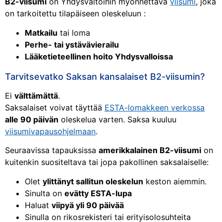
B2-viisumi
on Yhdysvaltoihin myönnettävä
viisumi
, joka
on tarkoitettu tilapäiseen oleskeluun :
Matkailu
tai loma
Perhe- tai ystävävierailu
Lääketieteellinen hoito Yhdysvalloissa
Tarvitsevatko Saksan kansalaiset B2-viisumin?
Ei
välttämättä
.
Saksalaiset voivat täyttää
ESTA-lomakkeen verkossa
alle 90 päivän
oleskelua varten. Saksa kuuluu
viisumivapausohjelmaan
.
Seuraavissa tapauksissa
amerikkalainen B2-viisumi
on
kuitenkin suositeltava tai jopa pakollinen saksalaiselle:
Olet
ylittänyt sallitun oleskelun
keston aiemmin.
Sinulta on
evätty ESTA-lupa
Haluat
viipyä yli 90 päivää
Sinulla on rikosrekisteri tai erityisolosuhteita