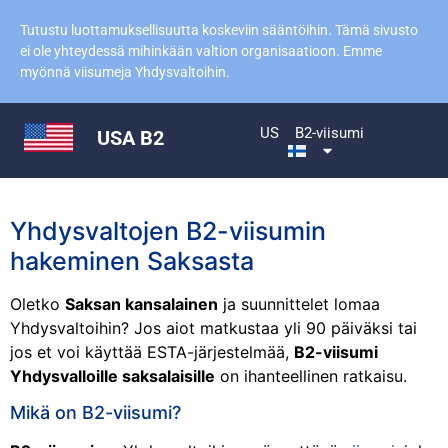
Tutustu luottamuksellisuutta koskeviin sääntöihin. Tämä sivusto
ei ole yhteydessä mihinkään valtion organisaatioon. Emme
myönnä viisumeja Yhdysvaltoihin.
US
B2-viisumi
USA B2
Yhdysvaltojen B2-viisumin
hakeminen Saksasta
Oletko
Saksan kansalainen
ja suunnittelet lomaa
Yhdysvaltoihin? Jos aiot matkustaa yli 90 päiväksi tai
jos et voi käyttää ESTA-järjestelmää,
B2-viisumi
Yhdysvalloille saksalaisille
on ihanteellinen ratkaisu.
Mikä on B2-viisumi?