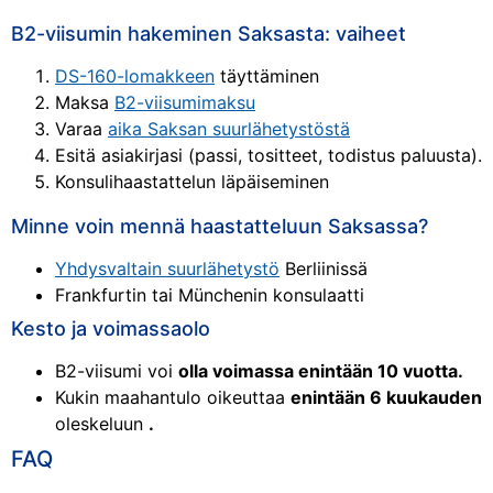
B2-viisumin hakeminen Saksasta: vaiheet
DS-160-lomakkeen
täyttäminen
Maksa
B2-viisumimaksu
Varaa
aika Saksan suurlähetystöstä
Esitä asiakirjasi (passi, tositteet, todistus paluusta).
Konsulihaastattelun läpäiseminen
Minne voin mennä haastatteluun Saksassa?
Yhdysvaltain suurlähetystö
Berliinissä
Frankfurtin tai Münchenin konsulaatti
Kesto ja voimassaolo
B2-viisumi voi
olla voimassa enintään 10 vuotta.
Kukin maahantulo oikeuttaa
enintään 6 kuukauden
oleskeluun
.
FAQ