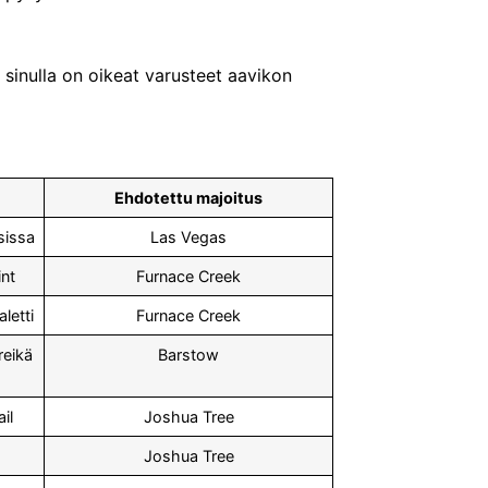
 sinulla on oikeat varusteet aavikon
Ehdotettu majoitus
sissa
Las Vegas
nt
Furnace Creek
aletti
Furnace Creek
reikä
Barstow
il
Joshua Tree
Joshua Tree