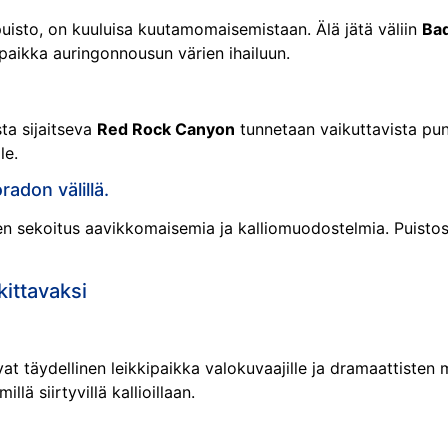
uisto, on kuuluisa kuutamomaisemistaan. Älä jätä väliin
Bad
 paikka auringonnousun värien ihailuun.
ta sijaitseva
Red Rock Canyon
tunnetaan vaikuttavista punai
le.
adon välillä.
nen sekoitus aavikkomaisemia ja kalliomuodostelmia. Puist
kittavaksi
at täydellinen leikkipaikka valokuvaajille ja dramaattisten m
llä siirtyvillä kallioillaan.