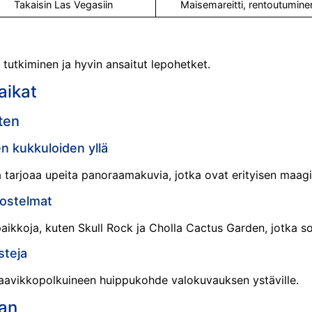
Takaisin Las Vegasiin
Maisemareitti, rentoutumine
 tutkiminen ja hyvin ansaitut lepohetket.
aikat
ten
n kukkuloiden yllä
tarjoaa upeita panoraamakuvia, jotka ovat erityisen maagi
dostelmat
aikkoja, kuten Skull Rock ja Cholla Cactus Garden, jotka sop
steja
 aavikkopolkuineen huippukohde valokuvauksen ystäville.
aan