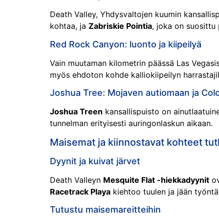
Death Valley, Yhdysvaltojen kuumin kansallisp
kohtaa, ja
Zabriskie Pointia
, joka on suosittu
Red Rock Canyon: luonto ja kiipeilyä
Vain muutaman kilometrin päässä Las Vegasis
myös ehdoton kohde kalliokiipeilyn harrastajil
Joshua Tree: Mojaven autiomaan ja Color
Joshua Treen
kansallispuisto on ainutlaatui
tunnelman erityisesti auringonlaskun aikaan.
Maisemat ja kiinnostavat kohteet tut
Dyynit ja kuivat järvet
Death Valleyn
Mesquite Flat -hiekkadyynit
ov
Racetrack Playa
kiehtoo tuulen ja jään työntämi
Tutustu maisemareitteihin