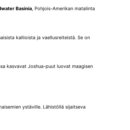
water Basinia
, Pohjois-Amerikan matalinta
sista kallioista ja vaellusreiteistä. Se on
ossa kasvavat Joshua-puut luovat maagisen
aisemien ystäville. Lähistöllä sijaitseva