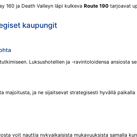
y 160 ja Death Valleyn läpi kulkeva
Route 190
tarjoavat u
tegiset kaupungit
kohta
tutkimiseen. Luksushotellien ja -ravintoloidensa ansiosta 
majoitusta, ja ne sijaitsevat strategisesti hyvällä paikall
osta voit nauttia nykyaikaisista mukavuuksista samalla ku