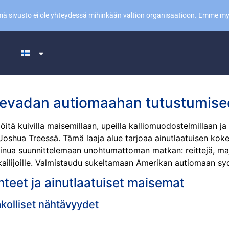
ämä sivusto ei ole yhteydessä mihinkään valtion organisaatioon. Emme m
i
t Nevadan autiomaahan tutustumis
itä kuivilla maisemillaan, upeilla kalliomuodostelmillaan ja i
Joshua Treessä. Tämä laaja alue tarjoaa ainutlaatuisen koke
inua suunnittelemaan unohtumattoman matkan: reittejä, maj
matkailijoille. Valmistaudu sukeltamaan Amerikan autiomaan s
hteet ja ainutlaatuiset maisemat
akolliset nähtävyydet