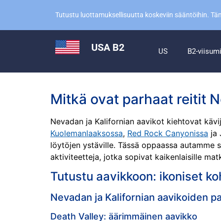
Tutustu luottamuksellisuutta koskeviin sääntöihin. T
USA B2
US
B2-viisum
Mitkä ovat parhaat reiti
Nevadan ja Kalifornian aavikot kiehtovat kävijö
Kuolemanlaaksossa
,
Red Rock Canyonissa
ja 
löytöjen ystäville. Tässä oppaassa autamme s
aktiviteetteja, jotka sopivat kaikenlaisille 
Tutustu aavikkoon: ikoniset ko
Nevadan ja Kalifornian aavikoiden p
Death Valley: äärimmäinen aavikko