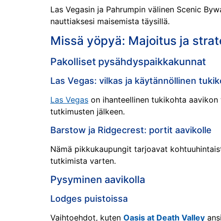
Las Vegasin ja Pahrumpin välinen Scenic Bywa
nauttiaksesi maisemista täysillä.
Missä yöpyä: Majoitus ja stra
Pakolliset pysähdyspaikkakunnat
Las Vegas: vilkas ja käytännöllinen tuki
Las Vegas
on ihanteellinen tukikohta aavikon 
tutkimusten jälkeen.
Barstow ja Ridgecrest: portit aavikolle
Nämä pikkukaupungit tarjoavat kohtuuhintaista 
tutkimista varten.
Pysyminen aavikolla
Lodges puistoissa
Vaihtoehdot, kuten
Oasis at Death Valley
ansi