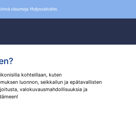
yönnä viisumeja Yhdysvaltoihin.
een?
konisilla kohteillaan, kuten
muksen luonnon, seikkailun ja epätavallisten
oitusta, valokuvausmahdollisuuksia ja
ydämeen!