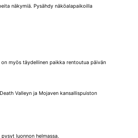
peita näkymiä. Pysähdy näköalapaikoilla
se on myös täydellinen paikka rentoutua päivän
a Death Valleyn ja Mojaven kansallispuiston
n pysyt luonnon helmassa.