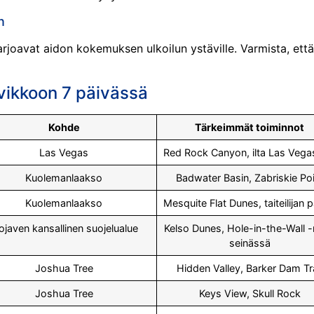
n
arjoavat aidon kokemuksen ulkoilun ystäville. Varmista, että
avikkoon 7 päivässä
Kohde
Tärkeimmät toiminnot
Las Vegas
Red Rock Canyon, ilta Las Vega
Kuolemanlaakso
Badwater Basin, Zabriskie Poi
Kuolemanlaakso
Mesquite Flat Dunes, taiteilijan p
javen kansallinen suojelualue
Kelso Dunes, Hole-in-the-Wall -
seinässä
Joshua Tree
Hidden Valley, Barker Dam Tra
Joshua Tree
Keys View, Skull Rock