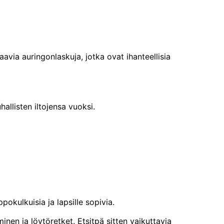
avia auringonlaskuja, jotka ovat ihanteellisia
allisten iltojensa vuoksi.
pokulkuisia ja lapsille sopivia.
nen ja löytöretket. Etsitpä sitten vaikuttavia