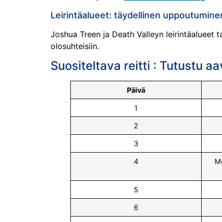
Leirintäalueet: täydellinen uppoutumine
Joshua Treen ja Death Valleyn leirintäalueet t
olosuhteisiin.
Suositeltava reitti : Tutustu a
Päivä
1
2
3
4
Mo
5
6