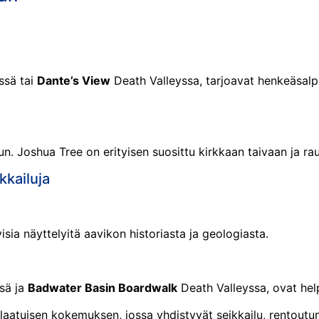
ssä tai
Dante’s View
Death Valleyssa, tarjoavat henkeäsalpa
n. Joshua Tree on erityisen suosittu kirkkaan taivaan ja rauh
kkailuja
visia näyttelyitä aavikon historiasta ja geologiasta.
sä ja
Badwater Basin Boardwalk
Death Valleyssa, ovat help
laatuisen kokemuksen, jossa yhdistyvät seikkailu, rentoutumi