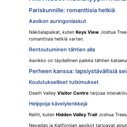
Pariskunnille: romanttisia hetkiä
Aavikon auringonlaskut
Näköalapaikat, kuten
Keys View
Joshua Tree
romanttisia hetkiä varten.
Rentoutuminen tähtien alla
Aavikko on täydellinen paikka tähtien katseluu
Perheen kanssa: lapsiystävällisiä sei
Koulutukselliset tutkimukset
Death Valley
Visitor Centre
tarjoaa interaktii
Helppoja kävelylenkkejä
Reitit, kuten
Hidden Valley Trail
Joshua Trees
Nevadan ja Kalifornian aavikot tarjoavat ainut