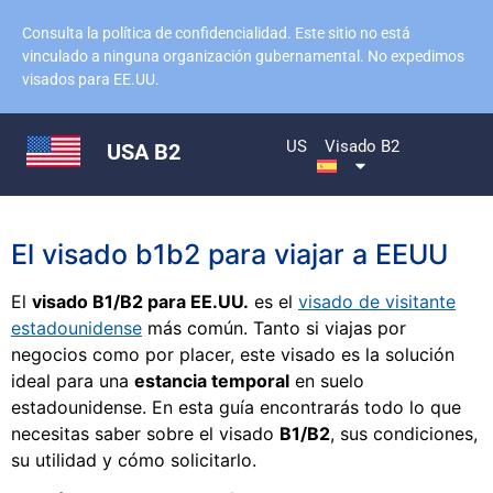
Consulta la política de confidencialidad. Este sitio no está
vinculado a ninguna organización gubernamental. No expedimos
visados para EE.UU.
US
Visado B2
USA B2
El visado b1b2 para viajar a EEUU
El
visado B1/B2 para EE.UU.
es el
visado de visitante
estadounidense
más común. Tanto si viajas por
negocios como por placer, este visado es la solución
ideal para una
estancia temporal
en suelo
estadounidense. En esta guía encontrarás todo lo que
necesitas saber sobre el visado
B1/B2
, sus condiciones,
su utilidad y cómo solicitarlo.