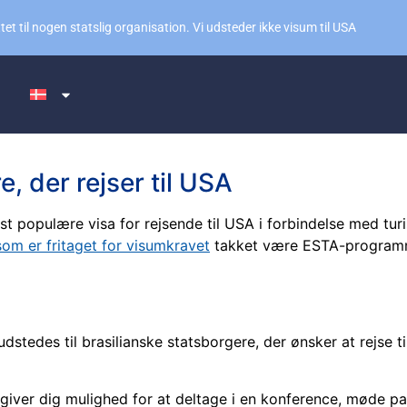
et til nogen statslig organisation. Vi udsteder ikke visum til USA
e, der rejser til USA
st populære visa for rejsende til USA i forbindelse med turis
 som er fritaget for visumkravet
takket være ESTA-programmet,
dstedes til brasilianske statsborgere, der ønsker at rejse t
t giver dig mulighed for at deltage i en konference, møde pa