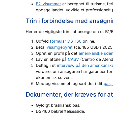
B2-visummet
er beregnet til turisme, fe
opdage landet, udvikle et professionelt 
Trin i forbindelse med ansøgni
Her er de vigtigste trin i at ansøge om et B1/B
Udfyld
formular DS-160
online.
Betal
visumgebyret
(ca. 185 USD i 2025)
Opret en profil på det
amerikanske udenr
Lav en aftale på
CASV
(Centro de Atendi
Deltag i et
interview på den amerikans
vurdere, om ansøgeren har garantier for a
økonomisk solvens.
Modtag visummet, og sæt det i dit
pas, 
Dokumenter, der kræves for a
Gyldigt brasiliansk pas.
DS-160 bekræftelsesside.