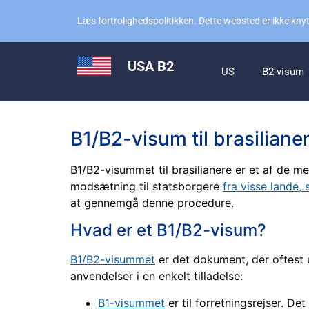
Læs fortrolighedspolitikken. Dette websted er ikke knytt
USA B2
US
B2-visum
B1/B2-visum til brasilianer
B1/B2-visummet til brasilianere er et af de me
modsætning til statsborgere
fra visse lande,
at gennemgå denne procedure.
Hvad er et B1/B2-visum?
B1/B2-visummet
er det dokument, der oftest u
anvendelser i en enkelt tilladelse:
B1-visummet
er til forretningsrejser. De